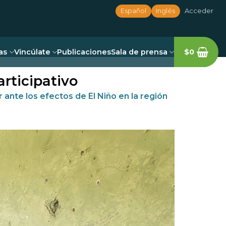
Español
Inglés
Acceder
as
Vincúlate
Publicaciones
Sala de prensa
$
0
rticipativo
ante los efectos de El Niño en la región