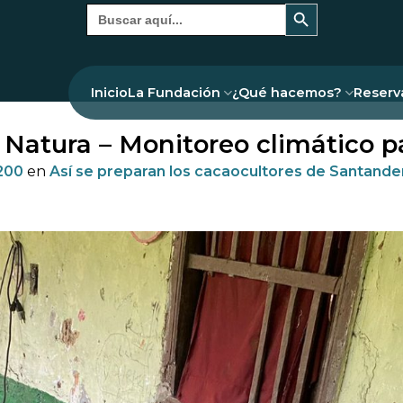
Botón de búsqueda
Buscar:
Inicio
La Fundación
¿Qué hacemos?
Reserv
Natura – Monitoreo climático pa
200
en
Así se preparan los cacaocultores de Santander 