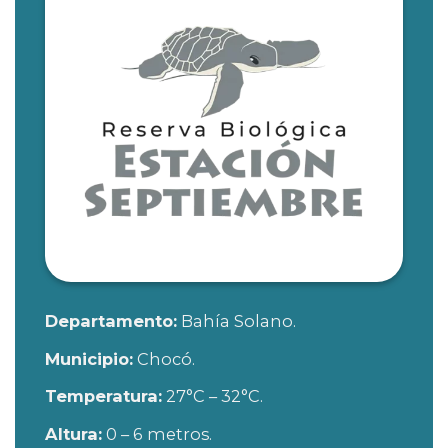
Departamento:
Bahía Solano.
Municipio:
Chocó.
Temperatura:
27°C – 32°C.
Altura:
0 – 6 metros.