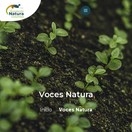
Skip
to
content
Voces Natura
Inicio
/
Voces Natura