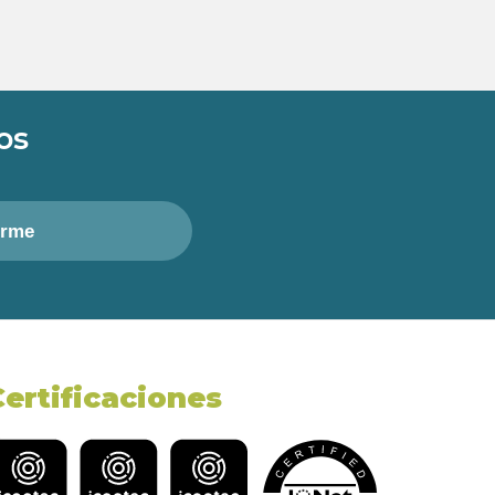
os
irme
Certificaciones