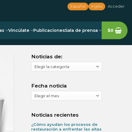
Español
Inglés
Acceder
as
Vincúlate
Publicaciones
Sala de prensa
$
0
Noticias de:
Noticias
de:
Fecha noticia
Fecha
noticia
Noticias recientes
¿Cómo ayudan los procesos de
restauración a enfrentar las altas