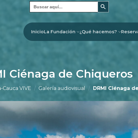
Botón de búsqueda
Buscar:
Inicio
La Fundación
¿Qué hacemos?
Reserv
I Ciénaga de Chiqueros
-Cauca VIVE
/
Galería audiovisual
/
DRMI Ciénaga de