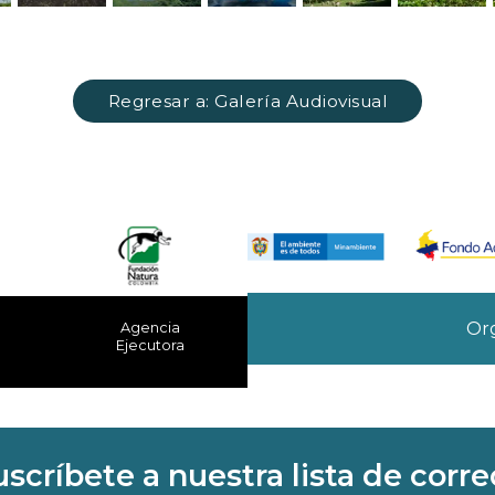
Regresar a: Galería Audiovisual
Org
Agencia
Ejecutora
uscríbete a nuestra lista de corre