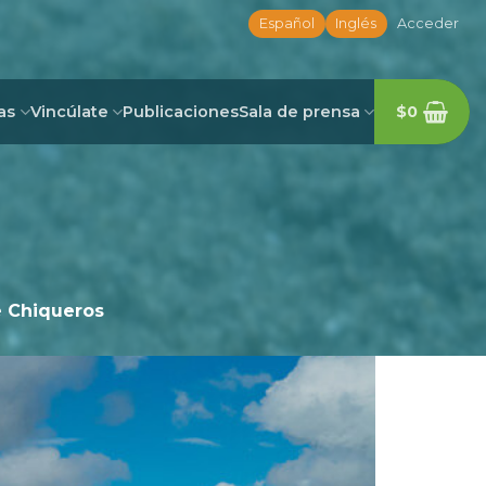
Español
Inglés
Acceder
as
Vincúlate
Publicaciones
Sala de prensa
$
0
 Chiqueros