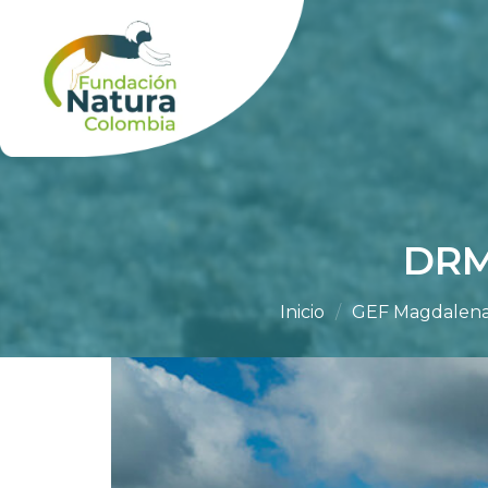
Skip
to
content
DRM
Inicio
/
GEF Magdalena