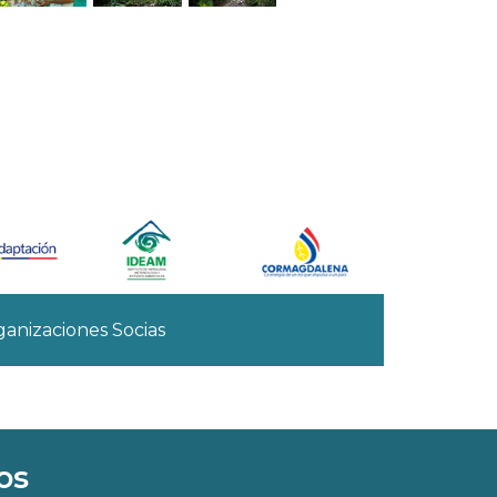
anizaciones Socias
os