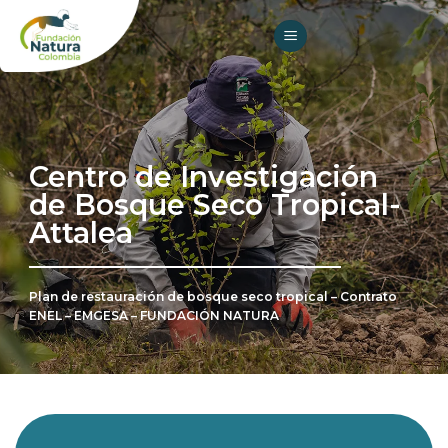
Skip
to
content
Centro de Investigación
de Bosque Seco Tropical-
Attalea
Plan de restauración de bosque seco tropical – Contrato
ENEL – EMGESA – FUNDACIÓN NATURA