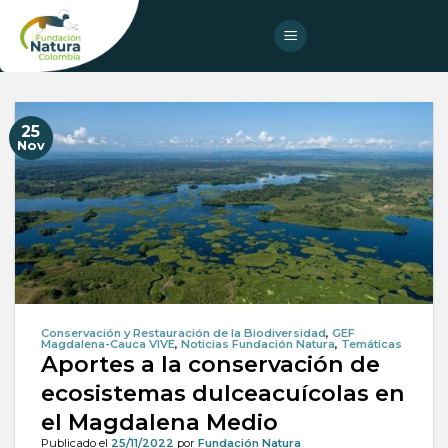
Skip
to
content
25
Nov
Conservación y Restauración de la Biodiversidad
,
GEF
Magdalena-Cauca VIVE
,
Noticias Fundación Natura
,
Temáticas
Aportes a la conservación de
ecosistemas dulceacuícolas en
el Magdalena Medio
Publicado el
25/11/2022
por
Fundación Natura