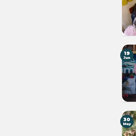
19
Jun
30
May