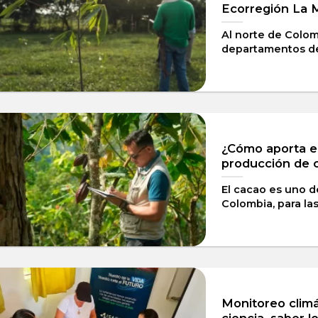
Ecorregión La 
Al norte de Colom
departamentos de S
¿Cómo aporta el
producción de 
El cacao es uno d
Colombia, para las 
Monitoreo climát
ciencia, saber l