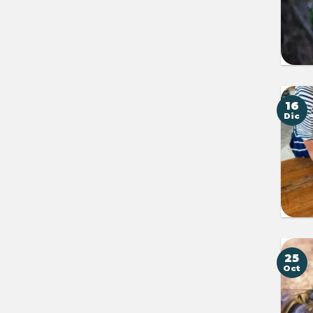
16
Dic
25
Oct