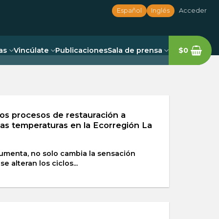
Español
Inglés
Acceder
as
Vincúlate
Publicaciones
Sala de prensa
$
0
os procesos de restauración a
ltas temperaturas en la Ecorregión La
umenta, no solo cambia la sensación
e alteran los ciclos...