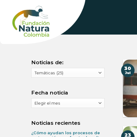
Skip
to
content
Noticias de:
30
Noticias
Jul
de:
Fecha noticia
Fecha
noticia
Noticias recientes
¿Cómo ayudan los procesos de
23