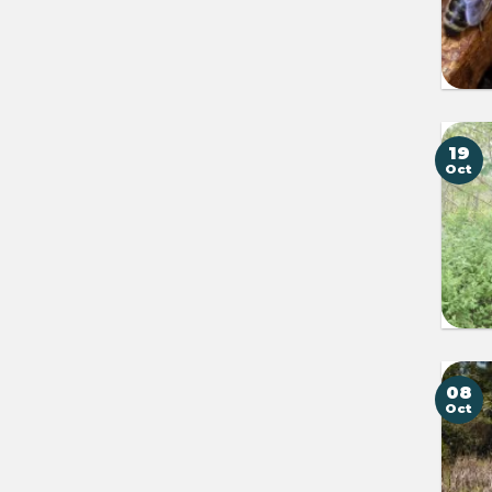
19
Oct
08
Oct