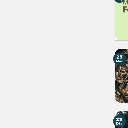
27
Mar
29
Dic