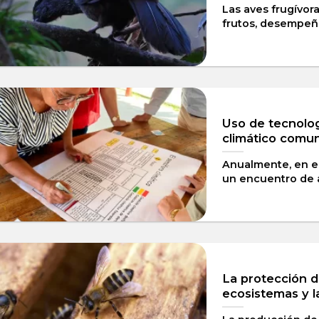
Las aves frugívor
frutos, desempeña
Uso de tecnolog
climático comun
Anualmente, en el
un encuentro de ag
La protección de
ecosistemas y l