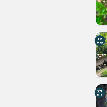
17
May
27
Dic