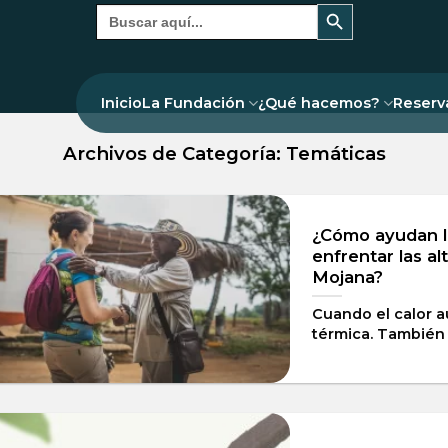
Botón de búsqueda
Buscar:
Inicio
La Fundación
¿Qué hacemos?
Reserv
Archivos de Categoría:
Temáticas
¿Cómo ayudan l
enfrentar las a
Mojana?
Cuando el calor a
térmica. También s