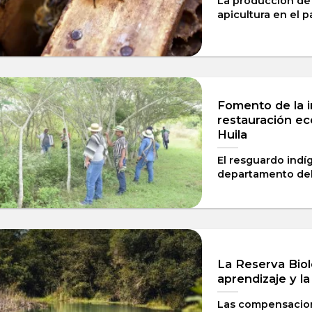
La producción de 
apicultura en el paí
Fomento de la i
restauración ec
Huila
El resguardo indí
departamento del H
La Reserva Biol
aprendizaje y la
Las compensacion