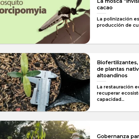
La mosca “invisi
cacao
La polinización e
producción de cul
Biofertilizantes
de plantas nati
altoandinos
La restauración e
recuperar ecosis
capacidad...
Gobernanza para