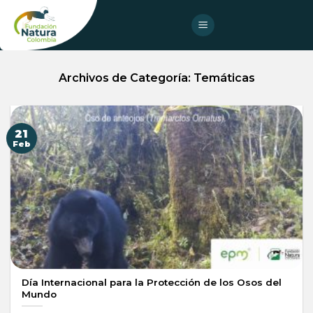
Skip
to
content
Archivos de Categoría:
Temáticas
21
Feb
Día Internacional para la Protección de los Osos del
Mundo