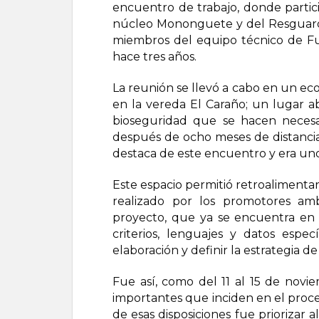
encuentro de trabajo, donde partic
núcleo Mononguete y del Resguardo
miembros del equipo técnico de F
hace tres años.
La reunión se llevó a cabo en un eco
en la vereda El Caraño; un lugar a
bioseguridad que se hacen necesa
después de ocho meses de distanciam
destaca de este encuentro y era uno 
Este espacio permitió retroalimenta
realizado por los promotores ambi
proyecto, que ya se encuentra en s
criterios, lenguajes y datos espe
elaboración y definir la estrategia 
Fue así, como del 11 al 15 de nov
importantes que inciden en el proc
de esas disposiciones fue priorizar a