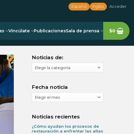
Español
Inglés
Acceder
as
Vincúlate
Publicaciones
Sala de prensa
$
0
Noticias de:
Noticias
de:
Fecha noticia
Fecha
noticia
Noticias recientes
¿Cómo ayudan los procesos de
restauración a enfrentar las altas