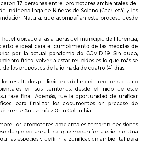
iparon 17 personas entre: promotores ambientales del
 Indígena Inga de Niñeras de Solano (Caquetá) y los
undación Natura, que acompañan este proceso desde
 hotel ubicado a las afueras del municipio de Florencia,
bierto e ideal para el cumplimiento de las medidas de
rias por la actual pandemia de COVID-19. Sin duda,
iento físico, volver a estar reunidos es lo que más se
de los propósitos de la jornada de cuatro (4) días.
r los resultados preliminares del monitoreo comunitario
entales en sus territorios, desde el inicio de este
u fase final. Además, fue la oportunidad de unificar
cíficos, para finalizar los documentos en proceso de
de cierre de Amazonía 2.0 en Colombia.
iembre los promotores ambientales tomaron decisiones
eso de gobernanza local que vienen fortaleciendo. Una
lgunas especies y definir la zonificación ambiental para