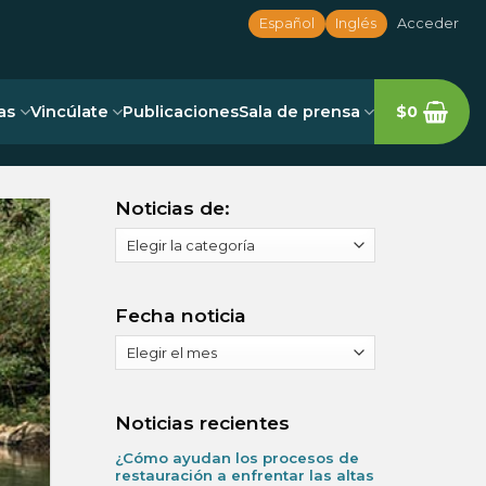
Español
Inglés
Acceder
as
Vincúlate
Publicaciones
Sala de prensa
$
0
Noticias de:
Noticias
de:
Fecha noticia
Fecha
noticia
Noticias recientes
¿Cómo ayudan los procesos de
restauración a enfrentar las altas