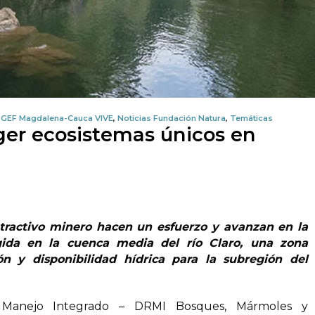
,
GEF Magdalena-Cauca VIVE
,
Noticias Fundación Natura
,
Temáticas
ger ecosistemas únicos en
xtractivo minero hacen un esfuerzo y avanzan en la
gida en la cuenca media del río Claro, una zona
ón y disponibilidad hídrica para la subregión del
de Manejo Integrado – DRMI Bosques, Mármoles y