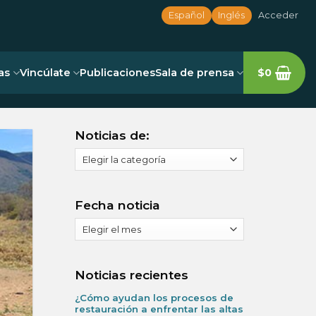
Español
Inglés
Acceder
as
Vincúlate
Publicaciones
Sala de prensa
$
0
Noticias de:
Noticias
de:
Fecha noticia
Fecha
noticia
Noticias recientes
¿Cómo ayudan los procesos de
restauración a enfrentar las altas