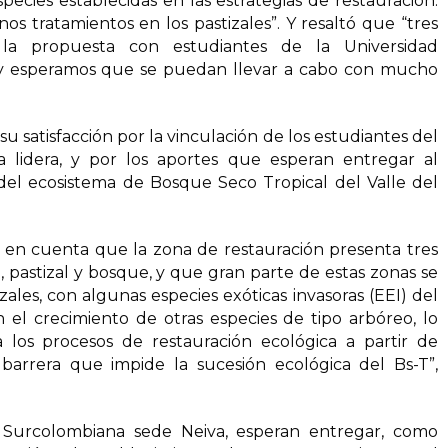
species establecidas en las estrategias de restauración.
os tratamientos en los pastizales”. Y resaltó que “tres
la propuesta con estudiantes de la Universidad
y esperamos que se puedan llevar a cabo con mucho
u satisfacción por la vinculación de los estudiantes del
la lidera, y por los aportes que esperan entregar al
del ecosistema de Bosque Seco Tropical del Valle del
 en cuenta que la zona de restauración presenta tres
, pastizal y bosque, y que gran parte de estas zonas se
les, con algunas especies exóticas invasoras (EEI) del
n el crecimiento de otras especies de tipo arbóreo, lo
los procesos de restauración ecológica a partir de
barrera que impide la sucesión ecológica del Bs-T”,
d Surcolombiana sede Neiva, esperan entregar, como