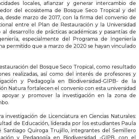
cidades locales, afianzar y generar intercambio de
dedor del ecosistema de Bosque Seco Tropical y del
ca, desde marzo de 2017, con la firma del convenio de
cional entre el Plan de Restauración y la Universidad
 al desarrollo de prácticas académicas y pasantías de
geniería, especialmente del Programa de Ingeniería
l ha permitido que a marzo de 2020 se hayan vinculado
estauración del Bosque Seco Tropical, como resultado
tiones realizadas, así como del interés de profesores y
igación y Pedagogía en Biodiversidad-GIPB- de la
ón Natura fortalecen el convenio con esta universidad
 apoyar y promover la investigación en la zona de
mbo.
ra investigación de Licenciatura en Ciencias Naturales:
cultad de Educación, liderada por los estudiantes Paula
 Santiago Quiroga Trujillo, integrantes del Semillero
ción y Pedagogía en Biodiversidad -GIPB, con el