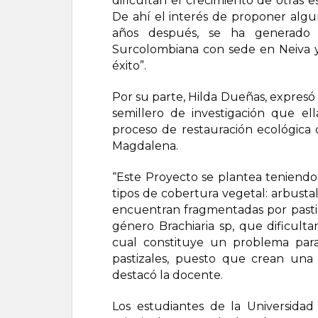
dificultan el crecimiento de otras e
De ahí el interés de proponer algun
años después, se ha generado 
Surcolombiana con sede en Neiva 
éxito”.
Por su parte, Hilda Dueñas, expresó s
semillero de investigación que el
proceso de restauración ecológica 
Magdalena.
“Este Proyecto se plantea teniendo
tipos de cobertura vegetal: arbustal
encuentran fragmentadas por pastiza
género Brachiaria sp, que dificulta
cual constituye un problema para 
pastizales, puesto que crean una 
destacó la docente.
Los estudiantes de la Universida