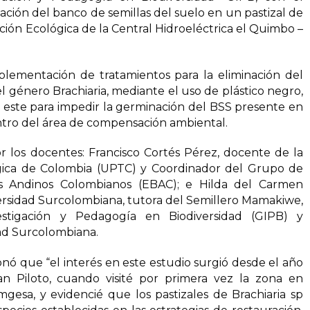
ación del banco de semillas del suelo en un pastizal de
ación Ecológica de la Central Hidroeléctrica el Quimbo –
plementación de tratamientos para la eliminación del
l género Brachiaria, mediante el uso de plástico negro,
de este para impedir la germinación del BSS presente en
ntro del área de compensación ambiental.
or los docentes: Francisco Cortés Pérez, docente de la
gica de Colombia (UPTC) y Coordinador del Grupo de
es Andinos Colombianos (EBAC); e Hilda del Carmen
rsidad Surcolombiana, tutora del Semillero Mamakiwe,
stigación y Pedagogía en Biodiversidad (GIPB) y
ad Surcolombiana.
onó que “el interés en este estudio surgió desde el año
an Piloto, cuando visité por primera vez la zona en
esa, y evidencié que los pastizales de Brachiaria sp