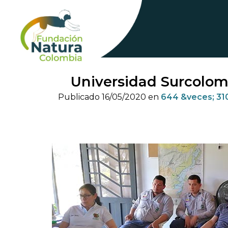
Skip
to
content
Universidad Surcolomb
Publicado
16/05/2020
en
644 &veces; 31