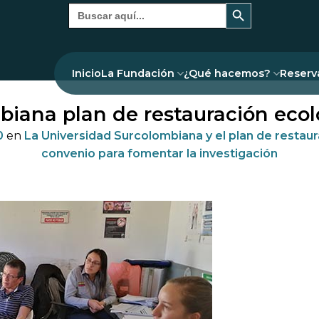
Botón de búsqueda
Buscar:
Inicio
La Fundación
¿Qué hacemos?
Reserv
iana plan de restauración ecol
0
en
La Universidad Surcolombiana y el plan de restau
convenio para fomentar la investigación