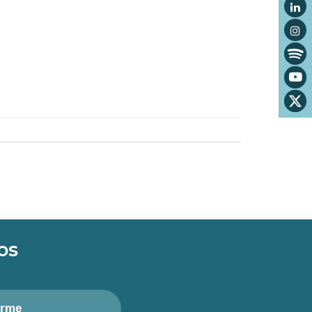
os
irme