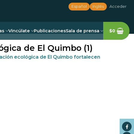
Español
Inglés
Acceder
as
Vincúlate
Publicaciones
Sala de prensa
$
0
ógica de El Quimbo (1)
ración ecológica de El Quimbo fortalecen