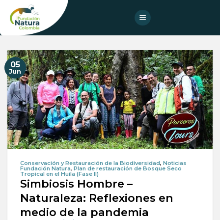
Skip
to
content
05
Jun
Conservación y Restauración de la Biodiversidad
,
Noticias
Fundación Natura
,
Plan de restauración de Bosque Seco
Tropical en el Huila (Fase II)
Simbiosis Hombre –
Naturaleza: Reflexiones en
medio de la pandemia