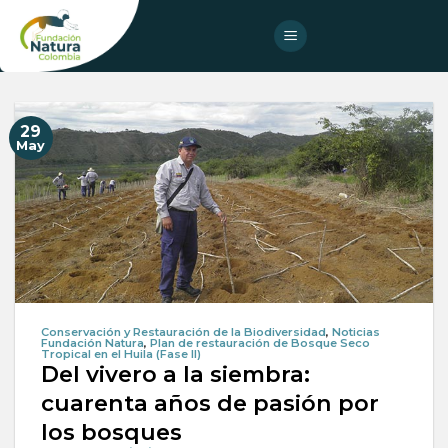
Skip
to
content
29
May
Conservación y Restauración de la Biodiversidad
,
Noticias
Fundación Natura
,
Plan de restauración de Bosque Seco
Tropical en el Huila (Fase II)
Del vivero a la siembra:
cuarenta años de pasión por
los bosques