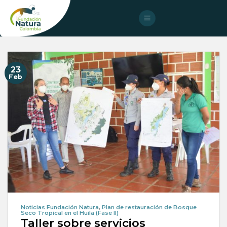
Skip
to
content
23
Feb
Noticias Fundación Natura
,
Plan de restauración de Bosque
Seco Tropical en el Huila (Fase II)
Taller sobre servicios