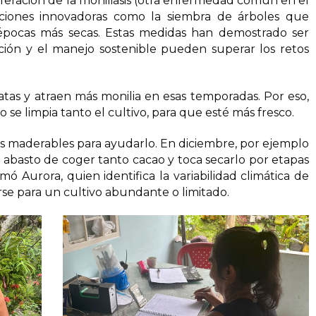
feración de la moniliasis (otra enfermedad común en el
uciones innovadoras como la siembra de árboles que
épocas más secas. Estas medidas han demostrado ser
ción y el manejo sostenible pueden superar los retos
atas y atraen más monilia en esas temporadas. Por eso,
e limpia tanto el cultivo, para que esté más fresco.
 maderables para ayudarlo. En diciembre, por ejemplo
abasto de coger tanto cacao y toca secarlo por etapas
imó Aurora, quien identifica la variabilidad climática de
se para un cultivo abundante o limitado.