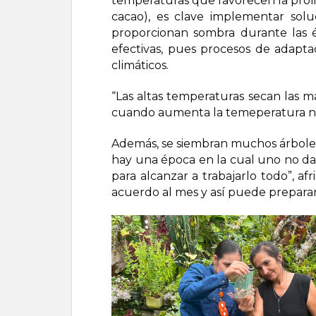
temperaturas que favorecen la proli
cacao), es clave implementar sol
proporcionan sombra durante las 
efectivas, pues procesos de adapta
climáticos.
“Las altas temperaturas secan las m
cuando aumenta la temeperatura no s
Además, se siembran muchos árboles
hay una época en la cual uno no da 
para alcanzar a trabajarlo todo”, afr
acuerdo al mes y así puede preparar