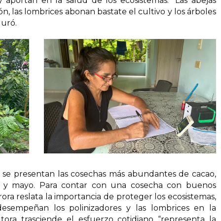
portan en la salud de los ecosistemas. “Las abejas
n, las lombrices abonan bastate el cultivo y los árboles
guró.
s se presentan las cosechas más abundantes de cacao,
e y mayo. Para contar con una cosecha con buenos
ora reslata la importancia de proteger los ecosistemas,
desempeñan los polinizadores y las lombrices en la
ltora trasciende el esfuerzo cotidiano “representa la