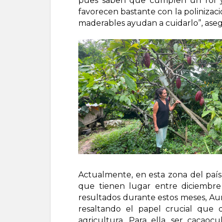
pues saben que cumplen un rol y a
favorecen bastante con la polinizació
maderables ayudan a cuidarlo”, ase
Actualmente, en esta zona del paí
que tienen lugar entre diciembr
resultados durante estos meses, Aur
resaltando el papel crucial que 
agricultura. Para ella, ser cacaocu