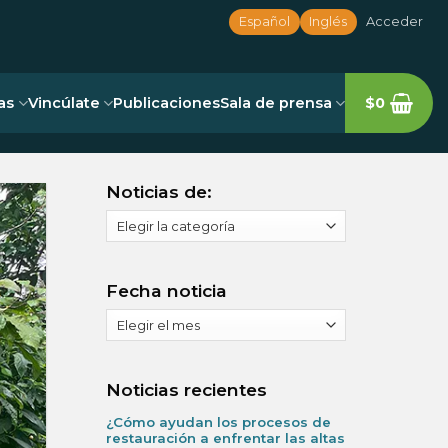
Español
Inglés
Acceder
as
Vincúlate
Publicaciones
Sala de prensa
$
0
Noticias de:
Noticias
de:
Fecha noticia
Fecha
noticia
Noticias recientes
¿Cómo ayudan los procesos de
restauración a enfrentar las altas