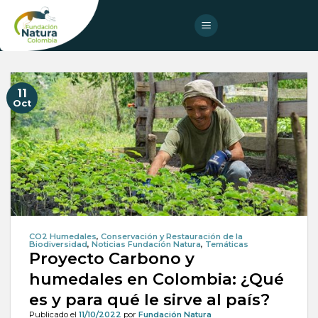
Skip
to
content
11
Oct
CO2 Humedales
,
Conservación y Restauración de la
Biodiversidad
,
Noticias Fundación Natura
,
Temáticas
Proyecto Carbono y
humedales en Colombia: ¿Qué
es y para qué le sirve al país?
Publicado el
11/10/2022
por
Fundación Natura