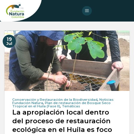
Skip
to
content
19
Jul
Conservación y Restauración de la Biodiversidad
,
Noticias
Fundación Natura
,
Plan de restauración de Bosque Seco
Tropical en el Huila (Fase II)
,
Temáticas
La apropiación local dentro
del proceso de restauración
ecológica en el Huila es foco