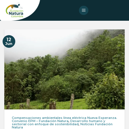
Skip
to
content
12
Jun
Compensaciones ambientales línea eléctrica Nueva Esperanza.
Convenio EPM – Fundación Natura
,
Desarrollo humano y
sectorial con enfoque de sostenibilidad
,
Noticias Fundación
Natura