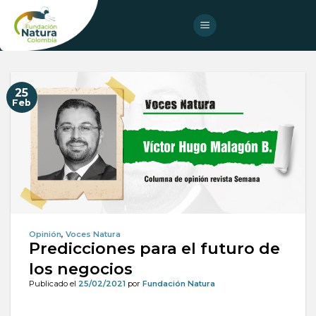
Skip
to
content
25
Feb
Opinión
,
Voces Natura
Predicciones para el futuro de
los negocios
Publicado el
25/02/2021
por
Fundación Natura