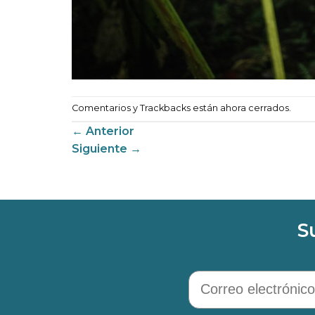
Comentarios y Trackbacks están ahora cerrados.
←
Anterior
Siguiente
→
S
Correo electrónico