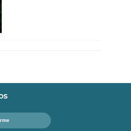
os
irme