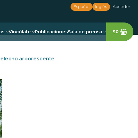
Español
Inglés
Acceder
as
Vincúlate
Publicaciones
Sala de prensa
$
0
helecho arborescente