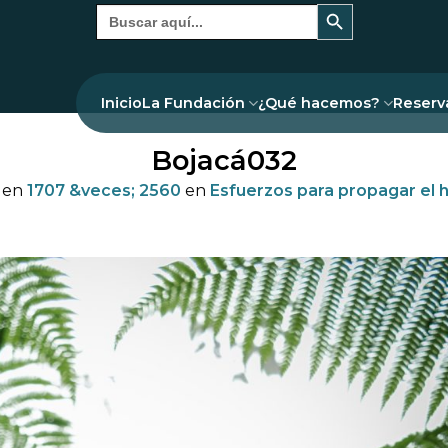
Botón de búsqueda
Buscar:
Inicio
La Fundación
¿Qué hacemos?
Reserv
Bojacá032
en
1707 &veces; 2560
en
Esfuerzos para propagar el 