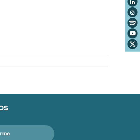
os
irme