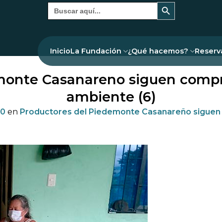
Botón de búsqueda
Buscar:
Inicio
La Fundación
¿Qué hacemos?
Reserv
monte Casanareno siguen comp
ambiente (6)
10
en
Productores del Piedemonte Casanareño siguen