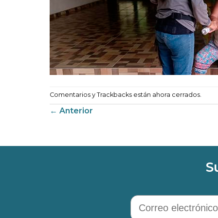
Comentarios y Trackbacks están ahora cerrados.
←
Anterior
S
Correo electrónico