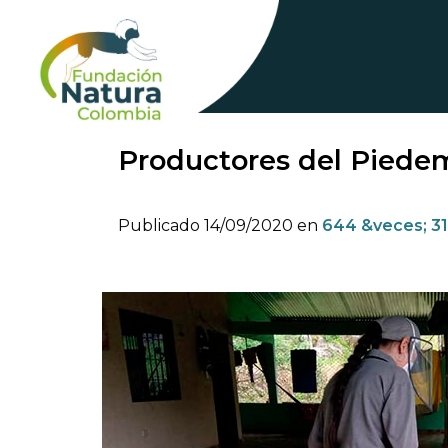
Skip
to
content
Productores del Piede
Publicado
14/09/2020
en
644 &veces; 3