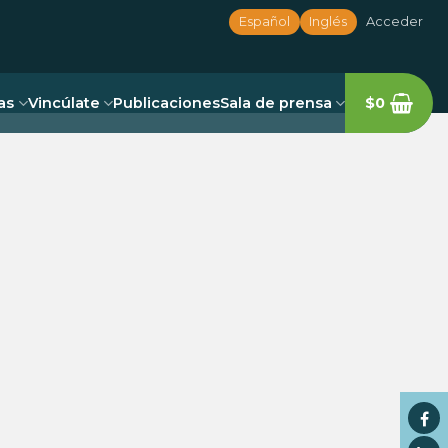
Español
Inglés
Acceder
as
Vincúlate
Publicaciones
Sala de prensa
$
0