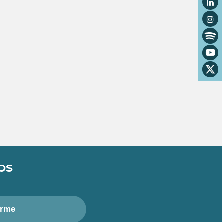
os
irme