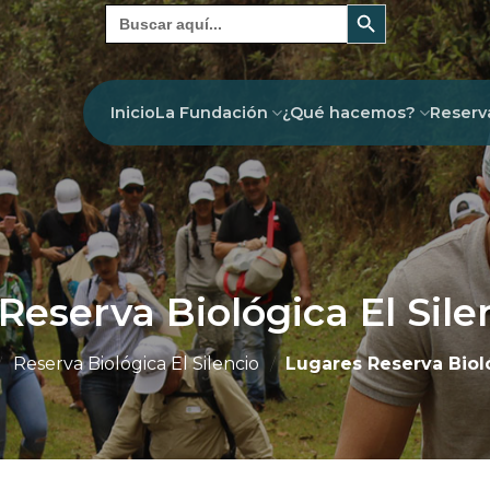
Botón de búsqueda
Buscar:
Inicio
La Fundación
¿Qué hacemos?
Reserv
Reserva Biológica El Sile
/
Reserva Biológica El Silencio
/
Lugares Reserva Bioló