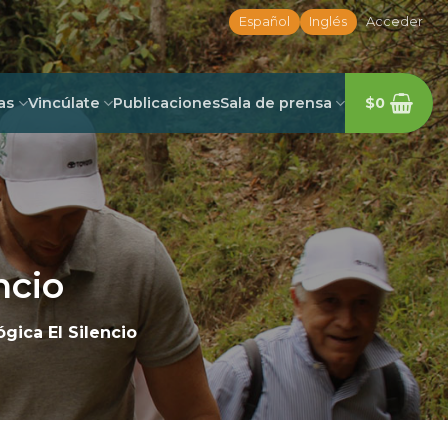
Español
Inglés
Acceder
as
Vincúlate
Publicaciones
Sala de prensa
$
0
ncio
gica El Silencio