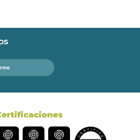
os
irme
Certificaciones