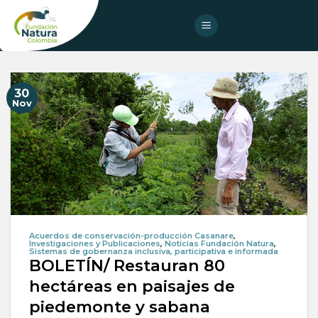
Skip
to
content
30
Nov
Acuerdos de conservación-producción Casanare
,
Investigaciones y Publicaciones
,
Noticias Fundación Natura
,
Sistemas de gobernanza inclusiva, participativa e informada
BOLETÍN/ Restauran 80
hectáreas en paisajes de
piedemonte y sabana