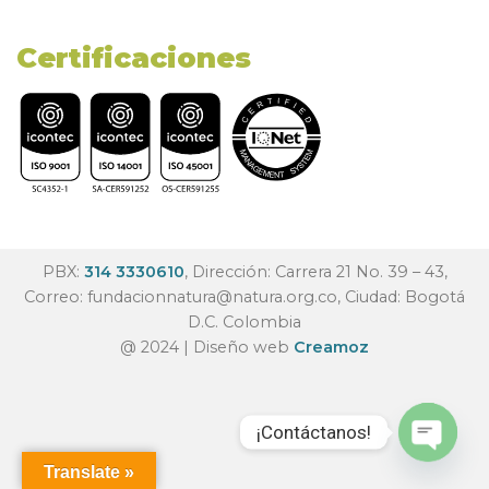
Certificaciones
PBX:
314 3330610
, Dirección: Carrera 21 No. 39 – 43,
Correo:
fundacionnatura@natura.org.co
, Ciudad: Bogotá
D.C. Colombia
@ 2024 | Diseño web
Creamoz
¡Contáctanos!
Translate »
Open