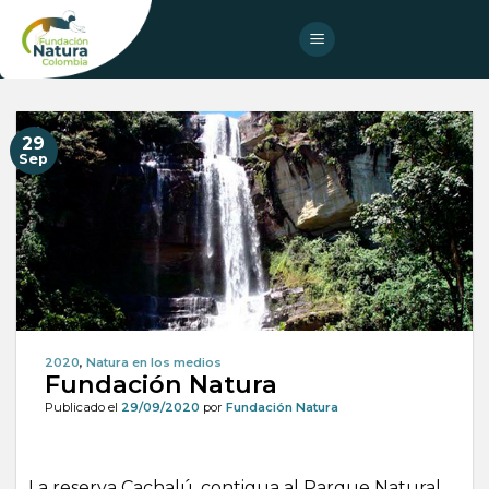
Skip
to
content
29
Sep
2020
,
Natura en los medios
Fundación Natura
Publicado el
29/09/2020
por
Fundación Natura
La reserva Cachalú, contigua al Parque Natural