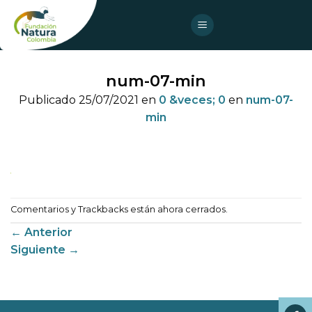
Skip
to
content
num-07-min
Publicado
25/07/2021
en
0 &veces; 0
en
num-07-
min
Comentarios y Trackbacks están ahora cerrados.
←
Anterior
Siguiente
→