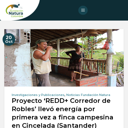
Skip
to
content
20
Oct
Investigaciones y Publicaciones
,
Noticias Fundación Natura
Proyecto ‘REDD+ Corredor de
Robles’ llevó energía por
primera vez a finca campesina
en Cincelada (Santander)