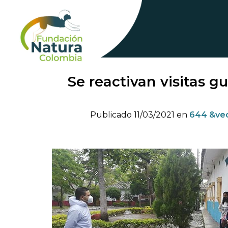
Skip
to
content
Se reactivan visitas g
Publicado
11/03/2021
en
644 &vec