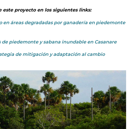
este proyecto en los siguientes links:
co en áreas degradadas por ganadería en piedemonte
es de piedemonte y sabana inundable en Casanare
rategia de mitigación y adaptación al cambio