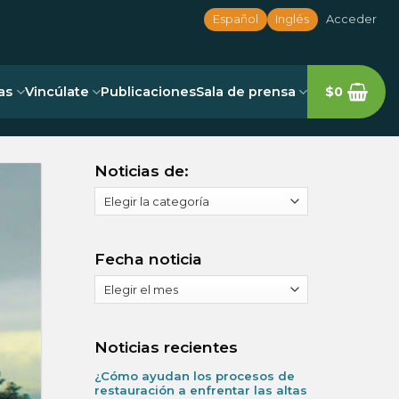
Español
Inglés
Acceder
as
Vincúlate
Publicaciones
Sala de prensa
$
0
Noticias de:
Noticias
de:
Fecha noticia
Fecha
noticia
Noticias recientes
¿Cómo ayudan los procesos de
restauración a enfrentar las altas