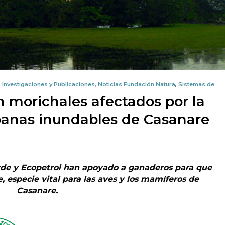
,
Investigaciones y Publicaciones
,
Noticias Fundación Natura
,
Sistemas de
morichales afectados por la
banas inundables de Casanare
rde y Ecopetrol han apoyado a ganaderos para que
 especie vital para las aves y los mamíferos de
Casanare.