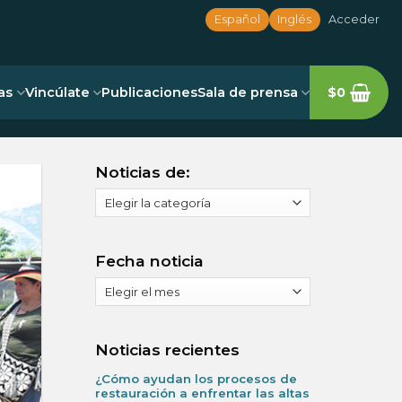
Español
Inglés
Acceder
as
Vincúlate
Publicaciones
Sala de prensa
$
0
Noticias de:
Noticias
de:
Fecha noticia
Fecha
noticia
Noticias recientes
¿Cómo ayudan los procesos de
restauración a enfrentar las altas