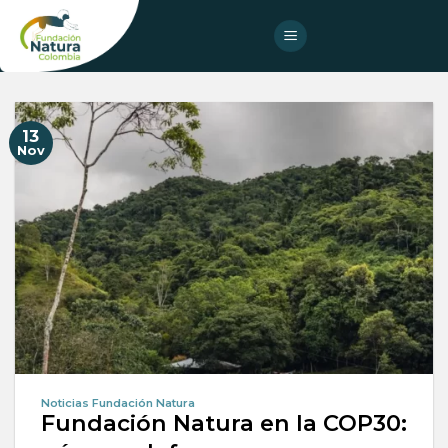
Skip
to
content
13
Nov
Noticias Fundación Natura
Fundación Natura en la COP30: