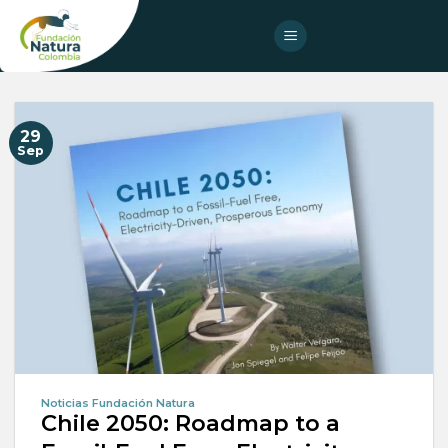
Skip
to
content
29
Sep
Noticias Fundación Natura
Chile 2050: Roadmap to a