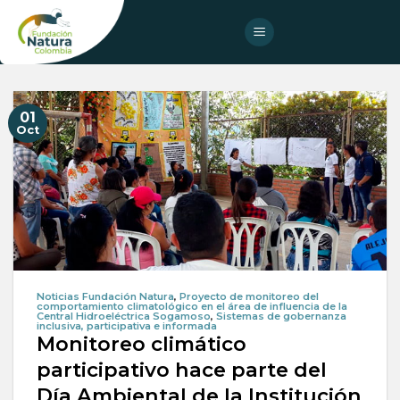
Skip
to
content
01
Oct
Noticias Fundación Natura
,
Proyecto de monitoreo del
comportamiento climatológico en el área de influencia de la
Central Hidroeléctrica Sogamoso
,
Sistemas de gobernanza
inclusiva, participativa e informada
Monitoreo climático
participativo hace parte del
Día Ambiental de la Institución