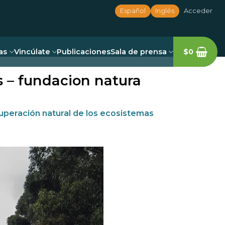
Español
Inglés
Acceder
as
Vincúlate
Publicaciones
Sala de prensa
$
0
s – fundacion natura
cuperación natural de los ecosistemas