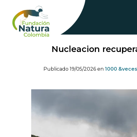
Skip
to
content
Nucleacion recupera
Publicado
19/05/2026
en
1000 &veces