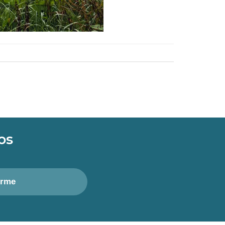
os
irme