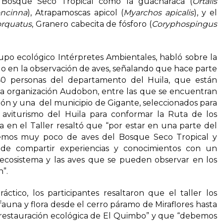
 Bosque Seco Tropical como la guacharaca (
Ortalis
ncinna
), Atrapamoscas apicol (
Myarchos apicalis
), y el
orquatus
, Granero cabecita de fósforo (
Coryphospingus
rupo ecológico Intérpretes Ambientales, habló sobre la
o en la observación de aves, señalando que hace parte
 personas del departamento del Huila, que están
la organización Audobon, entre las que se encuentran
ón y una del municipio de Gigante, seleccionados para
aviturismo del Huila para conformar la Ruta de los
 en el Taller resaltó que “por estar en una parte del
cemos muy poco de aves del Bosque Seco Tropical y
 pude compartir experiencias y conocimientos con un
ecosistema y las aves que se pueden observar en los
”.
ráctico, los participantes resaltaron que el taller los
fauna y flora desde el cerro páramo de Miraflores hasta
 restauración ecológica de El Quimbo” y que “debemos