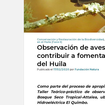
Conservación y Restauración de la Biodiversidad
en el Huila (Fase II)
Observación de aves
contribuir a fomenta
del Huila
Publicado el
17/02/2020
por
Fundación Natura
Como parte del proceso de apropia
Taller Teórico-práctico de obse
Bosque Seco Tropical-Attalea, u
Hidroeléctrica El Quimbo.