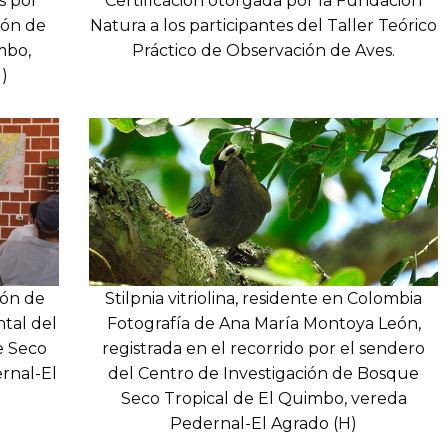
s por
Certificación otorgada por la Fundación
ión de
Natura a los participantes del Taller Teórico
mbo,
Práctico de Observación de Aves.
)
ión de
Stilpnia vitriolina, residente en Colombia
ntal del
Fotografía de Ana María Montoya León,
e Seco
registrada en el recorrido por el sendero
rnal-El
del Centro de Investigación de Bosque
Seco Tropical de El Quimbo, vereda
Pedernal-El Agrado (H)