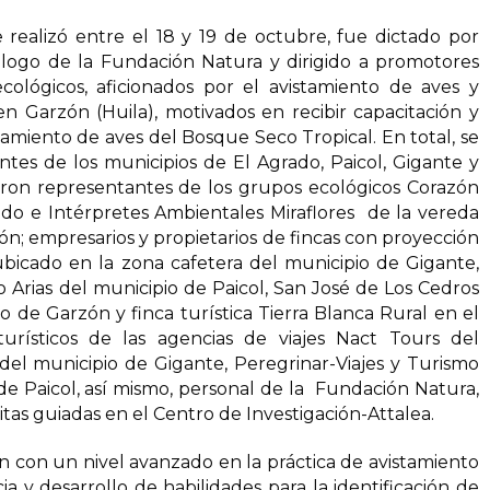
 realizó entre el 18 y 19 de octubre, fue dictado por
ólogo de la Fundación Natura y dirigido a promotores
ecológicos, aficionados por el avistamiento de aves y
n Garzón (Huila), motivados en recibir capacitación y
stamiento de aves del Bosque Seco Tropical. En total, se
tes de los municipios de El Agrado, Paicol, Gigante y
ron representantes de los grupos ecológicos Corazón
ado e Intérpretes Ambientales Miraflores de la vereda
n; empresarios y propietarios de fincas con proyección
ubicado en la zona cafetera del municipio de Gigante,
Arias del municipio de Paicol, San José de Los Cedros
 de Garzón y finca turística Tierra Blanca Rural en el
urísticos de las agencias de viajes Nact Tours del
del municipio de Gigante, Peregrinar-Viajes y Turismo
e Paicol, así mismo, personal de la Fundación Natura,
itas guiadas en el Centro de Investigación-Attalea.
 con un nivel avanzado en la práctica de avistamiento
a y desarrollo de habilidades para la identificación de