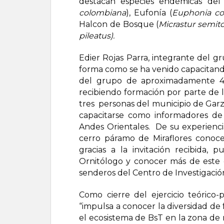
destacan especies endémicas del
colombiana
), Eufonía (
Euphonia co
Halcon de Bosque (
Micrastur semit
pileatus).
Edier Rojas Parra, integrante del g
forma como se ha venido capacitand
del grupo de aproximadamente 40
recibiendo formación por parte de 
tres personas del municipio de Garz
capacitarse como informadores de 
Andes Orientales. De su experiencia
cerro páramo de Miraflores cono
gracias a la invitación recibida,
Ornitólogo y conocer más de este 
senderos del Centro de Investigación
Como cierre del ejercicio teórico-p
“impulsa a conocer la diversidad de 
el ecosistema de BsT en la zona de