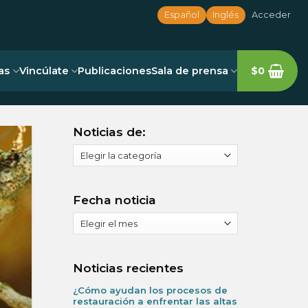
Español
Inglés
Acceder
as
Vincúlate
Publicaciones
Sala de prensa
$
0
Noticias de:
Noticias
de:
Fecha noticia
Fecha
noticia
Noticias recientes
¿Cómo ayudan los procesos de
restauración a enfrentar las altas