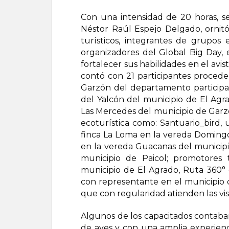
Con una intensidad de 20 horas, se
Néstor Raúl Espejo Delgado, ornit
turísticos, integrantes de grupos 
organizadores del Global Big Day, e
fortalecer sus habilidades en el avi
contó con 21 participantes proceden
Garzón del departamento participa
del Yalcón del municipio de El Agr
Las Mercedes del municipio de Garzó
ecoturística como: Santuario_bird, 
finca La Loma en la vereda Domingo 
en la vereda Guacanas del municipio
municipio de Paicol; promotores t
municipio de El Agrado, Ruta 360° 
con representante en el municipio d
que con regularidad atienden las vis
Algunos de los capacitados contaban
de aves y con una amplia experienci