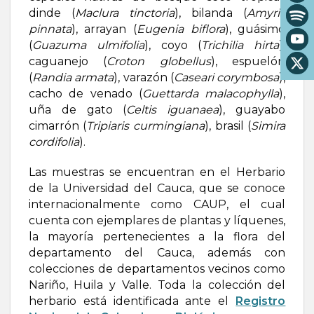
dinde (
Maclura tinctoria
), bilanda (
Amyris
pinnata
), arrayan (
Eugenia biflora
), guásimo
(
Guazuma ulmifolia
), coyo (
Trichilia hirta
),
caguanejo (
Croton globellus
), espuelón
(
Randia armata
), varazón (
Caseari
corymbosa
),
cacho de venado (
Guettarda malacophylla
),
uña de gato (
Celtis iguanaea
), guayabo
cimarrón (
Tripiaris curmingiana
), brasil (
Simira
cordifolia
).
Las muestras se encuentran en el Herbario
de la Universidad del Cauca, que se conoce
internacionalmente como CAUP, el cual
cuenta con ejemplares de plantas y líquenes,
la mayoría pertenecientes a la flora del
departamento del Cauca, además con
colecciones de departamentos vecinos como
Nariño, Huila y Valle. Toda la colección del
herbario está identificada ante el
Registro