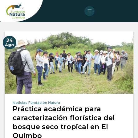
Skip
to
content
24
Ago
Noticias Fundación Natura
Práctica académica para
caracterización florística del
bosque seco tropical en El
Quimbo