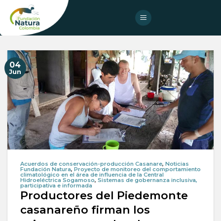
Skip
to
content
04
Jun
Acuerdos de conservación-producción Casanare
,
Noticias
Fundación Natura
,
Proyecto de monitoreo del comportamiento
climatológico en el área de influencia de la Central
Hidroeléctrica Sogamoso
,
Sistemas de gobernanza inclusiva,
participativa e informada
Productores del Piedemonte
casanareño firman los