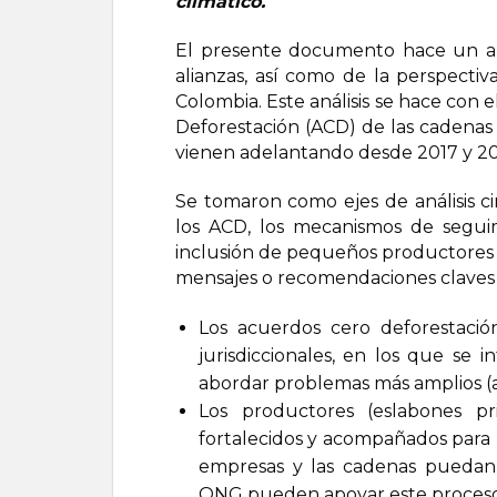
climático.
El presente documento hace un anál
alianzas, así como de la perspectiv
Colombia. Este análisis se hace con
Deforestación (ACD) de las cadenas 
vienen adelantando desde 2017 y 20
Se tomaron como ejes de análisis cin
los ACD, los mecanismos de seguimi
inclusión de pequeños productores y 
mensajes o recomendaciones claves 
Los acuerdos cero deforestació
jurisdiccionales, en los que se 
abordar problemas más amplios (am
Los productores (eslabones p
fortalecidos y acompañados para h
empresas y las cadenas puedan d
ONG pueden apoyar este proceso