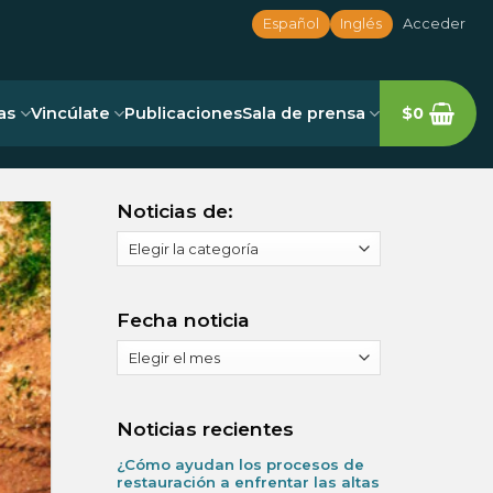
Español
Inglés
Acceder
as
Vincúlate
Publicaciones
Sala de prensa
$
0
Noticias de:
Noticias
de:
Fecha noticia
Fecha
noticia
Noticias recientes
¿Cómo ayudan los procesos de
restauración a enfrentar las altas