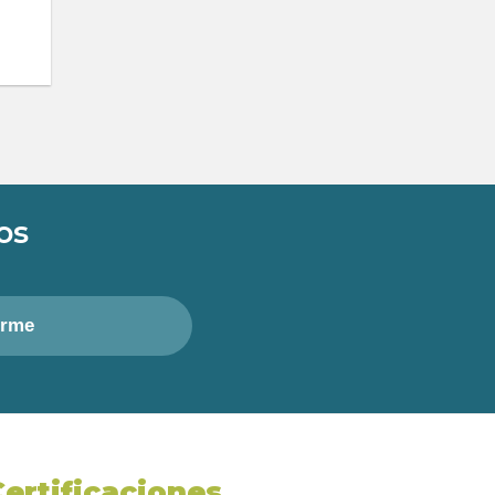
os
irme
Certificaciones