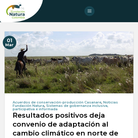
Skip
to
content
01
Mar
Acuerdos de conservación-producción Casanare
,
Noticias
Fundación Natura
,
Sistemas de gobernanza inclusiva,
participativa e informada
Resultados positivos deja
convenio de adaptación al
cambio climático en norte de