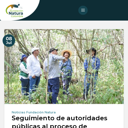
Skip
to
content
08
Jul
Noticias Fundación Natura
Seguimiento de autoridades
públicas al proceso de