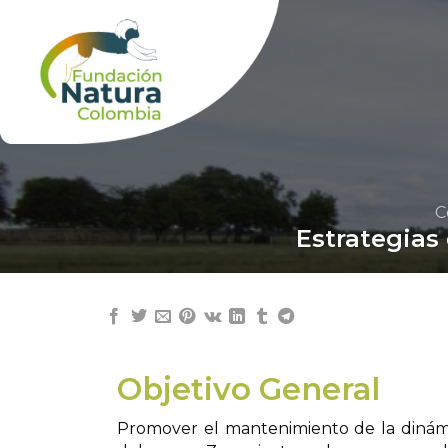
Skip
to
content
C
Estrategias
Objetivo General
Promover el mantenimiento de la dinámic