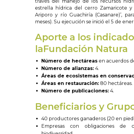
través del manejo de los recursos hídr
estrella hídrica del cerro Zamaricote 
Ariporo y río Guachiría (Casanare)’, pa
meses). Su ejecución se inició el 5 de ene
Aporte a los indicad
laFundación Natura
Número de hectáreas
en acuerdos de
Número de alianzas:
4.
Áreas de ecosistemas en conserva
Áreas en restauración:
80 hectáreas.
Número de publicaciones:
4.
Beneficiarios y Grup
40 productores ganaderos (20 en pied
Empresas con obligaciones de 
biodiversidad.