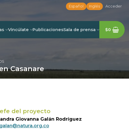
Español
Inglés
Acceder
as
Vincúlate
Publicaciones
Sala de prensa
$
0
os
 en Casanare
efe del proyecto
andra Giovanna Galán Rodríguez
galan@natura.org.co