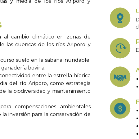
tas y media de los ríos Ariporo y
D
s
d
 al cambio climático en zonas de
P
 las cuencas de los ríos Ariporo y
E
curso suelo en la sabana inundable,
a ganadería bovina.
A
nectividad entre la estrella hídrica
ia del río Ariporo, como estrategia
de la biodiversidad y mantenimiento
F
 para compensaciones ambientales
e la inversión para la conservación de