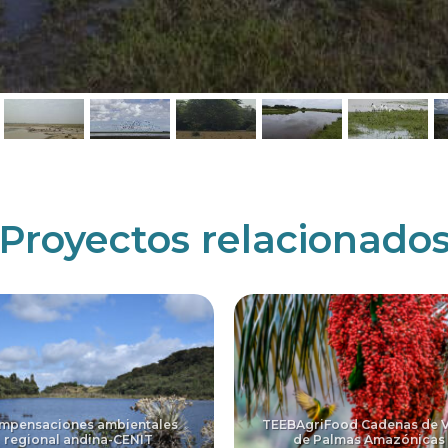
Proyectos relacionado
mpensaciones ambientales
TEEBAgriFood Cadenas de V
regional andina-CENIT
de Palmas Amazónicas