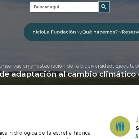
Botón de búsqueda
Buscar:
Inicio
La Fundación
¿Qué hacemos?
Reserv
onservación y restauración de la biodiversidad
,
Ejecutad
 de adaptación al cambio climático
J
S
a hidrológica de la estrella hídrica
s