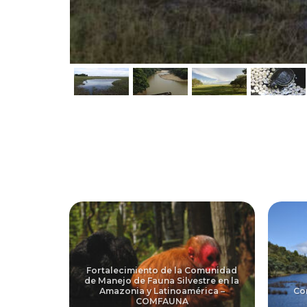
Fortalecimiento de la Comunidad
s y guías
de Manejo de Fauna Silvestre en la
 de las
Amazonia y Latinoamérica –
Co
ia
COMFAUNA