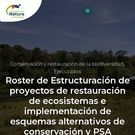
Skip
to
content
Conservación y restauración de la biodiversidad
,
Ejecutados
Roster de Estructuración de
proyectos de restauración
de ecosistemas e
implementación de
esquemas alternativos de
conservación y PSA