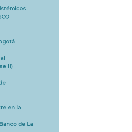
sistémicos
ESCO
Bogotá
al
e II)
 de
re en la
l Banco de La