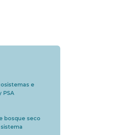
cosistemas e
y PSA
 de bosque seco
l sistema