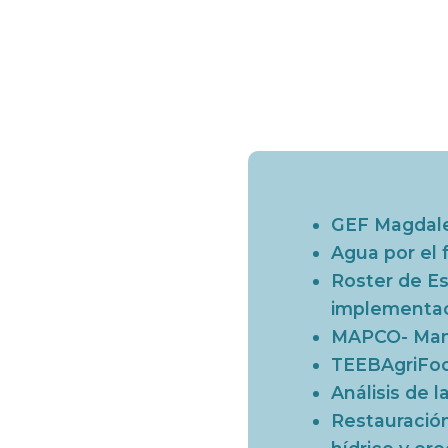
GEF Magdal
Agua por el 
Roster de Es
implementac
MAPCO- Mang
TEEBAgriFoo
Análisis de 
Restauración