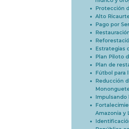
hídrico y oro
Protección d
Alto Ricaur
Pago por Ser
Restauración
Reforestació
Estrategias 
Plan Piloto 
Plan de rest
Fútbol para
Reducción de
Mononguet
Impulsando l
Fortalecimie
Amazonia y
Identificaci