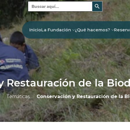
Botón de búsqueda
Buscar:
Inicio
La Fundación
¿Qué hacemos?
Reserv
 Restauración de la Biod
/
Temáticas
/
Conservación y Restauración de la B