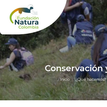
Skip
to
content
Conservación y
Inicio
/
¿Qué hacemos?