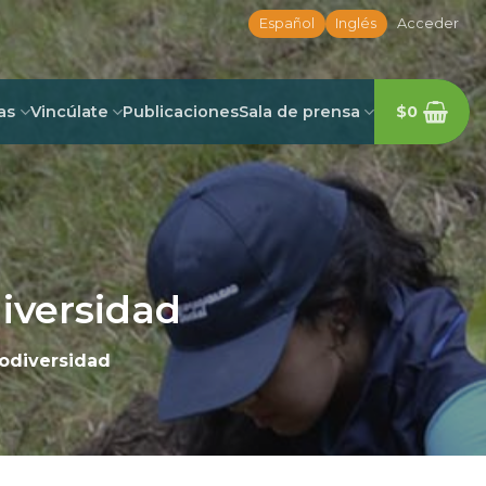
Español
Inglés
Acceder
as
Vincúlate
Publicaciones
Sala de prensa
$
0
iversidad
iodiversidad